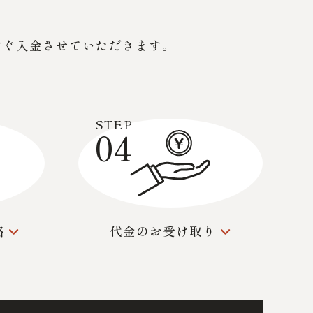
すぐ入金させていただきます。
STEP
04
絡
代金の
お受け取り