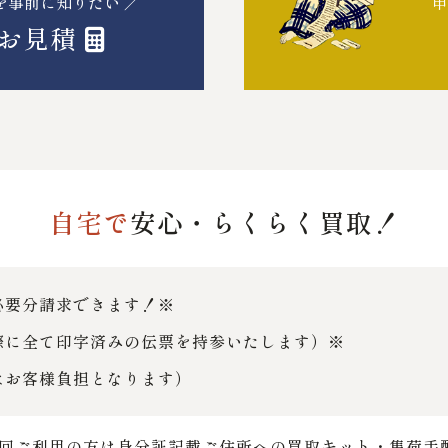
を事前に知りたい ／
申
お見積
自宅で
安心・らくらく買取！
必要分請求できます！※
際に全て印字済みの伝票を持参いたします）※
はお客様負担となります）
回ご利用の方は身分証記載ご住所への買取キット・集荷手