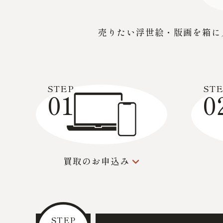
売りたい浮世絵・版画を箱に
STEP
ST
01
0
買取のお申込み
STEP