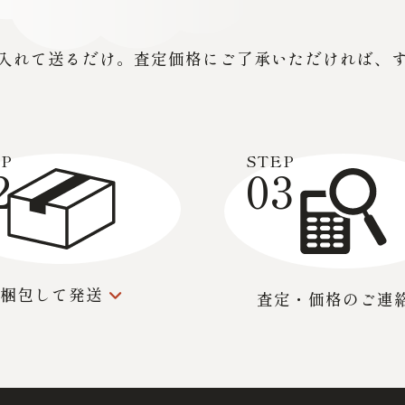
入れて送るだけ。査定価格にご了承いただければ、
EP
STEP
2
03
梱包して発送
査定・価格の
ご連